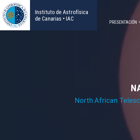
Pasar
al
Instituto de Astrofísica
contenido
de Canarias • IAC
PRESENTACIÓN
principal
Navega
principa
NA
North African Teles