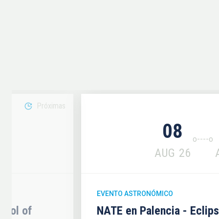
Próximas
08
6
AUG
26
EVENTO ASTRONÓMICO
hool of
NATE en Palencia - Eclip