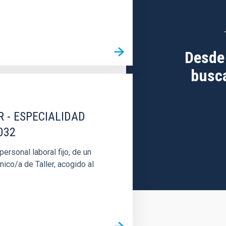
Desde
busca
R - ESPECIALIDAD
032
rsonal laboral fijo, de un
nico/a de Taller, acogido al