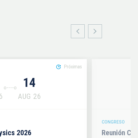
Próximas
14
6
AUG
26
CONGRESO
hysics 2026
Reunión Con