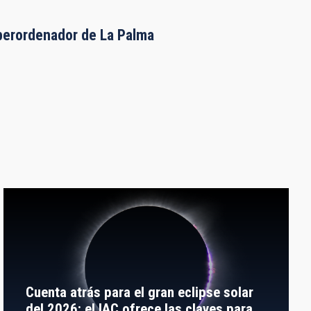
uperordenador de La Palma
Cuenta atrás para el gran eclipse solar
del 2026: el IAC ofrece las claves para