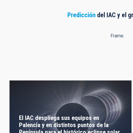
Predicción
del IAC y el g
Frame
El IAC despliega sus equipos en
Palencia y en distintos puntos de la
Península para el histórico eclipse solar